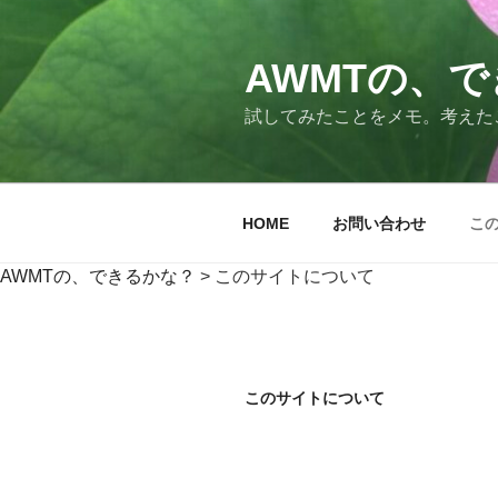
コ
ン
テ
AWMTの、
ン
試してみたことをメモ。考えた
ツ
へ
ス
キ
HOME
お問い合わせ
こ
ッ
プ
AWMTの、できるかな？
>
このサイトについて
このサイトについて