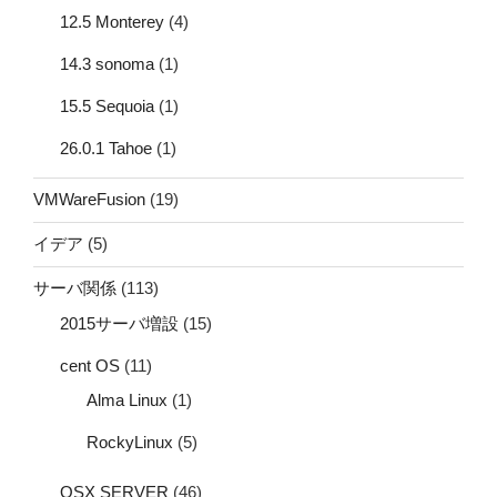
12.5 Monterey
(4)
14.3 sonoma
(1)
15.5 Sequoia
(1)
26.0.1 Tahoe
(1)
VMWareFusion
(19)
イデア
(5)
サーバ関係
(113)
2015サーバ増設
(15)
cent OS
(11)
Alma Linux
(1)
RockyLinux
(5)
OSX SERVER
(46)