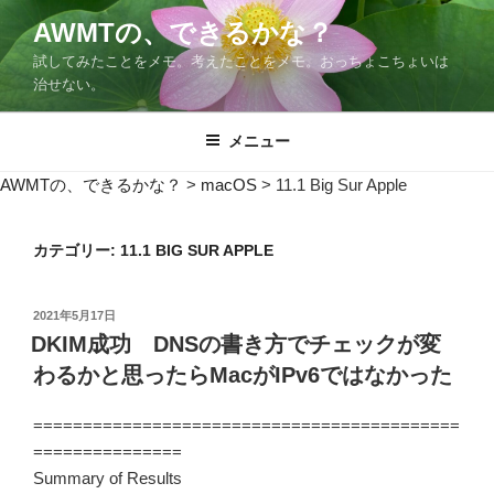
コ
AWMTの、できるかな？
ン
試してみたことをメモ。考えたことをメモ。おっちょこちょいは
テ
治せない。
ン
ツ
メニュー
へ
ス
AWMTの、できるかな？
>
macOS
>
11.1 Big Sur Apple
キ
ッ
プ
カテゴリー:
11.1 BIG SUR APPLE
投
2021年5月17日
稿
DKIM成功 DNSの書き方でチェックが変
日:
わるかと思ったらMacがIPv6ではなかった
===========================================
===============
Summary of Results