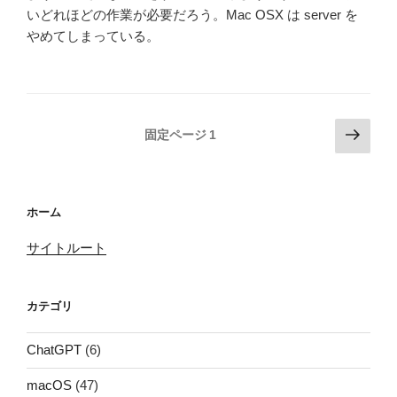
いどれほどの作業が必要だろう。Mac OSX は server を
やめてしまっている。
投
次
固定ページ
1
の
稿
ペ
の
ー
ペ
ホーム
ジ
ー
サイトルート
ジ
送
り
カテゴリ
ChatGPT
(6)
macOS
(47)