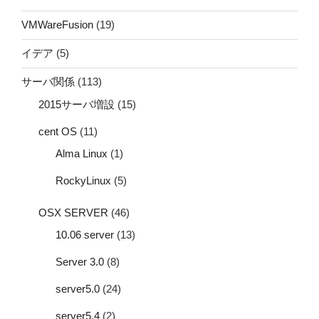
VMWareFusion
(19)
イデア
(5)
サーバ関係
(113)
2015サーバ増設
(15)
cent OS
(11)
Alma Linux
(1)
RockyLinux
(5)
OSX SERVER
(46)
10.06 server
(13)
Server 3.0
(8)
server5.0
(24)
server5.4
(2)