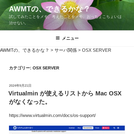
コ
AWMTの、できるかな？
ン
試してみたことをメモ。考えたことをメモ。おっちょこちょいは
テ
治せない。
ン
ツ
メニュー
へ
ス
AWMTの、できるかな？
>
サーバ関係
>
OSX SERVER
キ
ッ
プ
カテゴリー:
OSX SERVER
投
2024年9月21日
稿
Virtualmin が使えるリストから Mac OSX
日:
がなくなった。
https://www.virtualmin.com/docs/os-support/