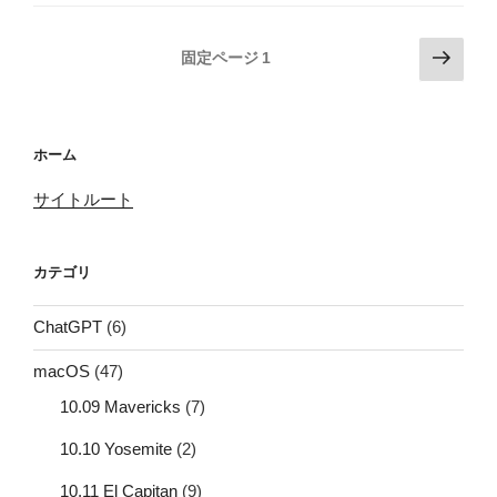
投
次
固定ページ
1
の
稿
ペ
の
ー
ペ
ホーム
ジ
ー
サイトルート
ジ
送
り
カテゴリ
ChatGPT
(6)
macOS
(47)
10.09 Mavericks
(7)
10.10 Yosemite
(2)
10.11 El Capitan
(9)