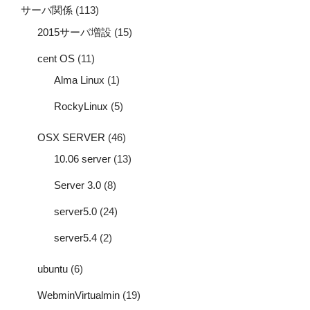
サーバ関係
(113)
2015サーバ増設
(15)
cent OS
(11)
Alma Linux
(1)
RockyLinux
(5)
OSX SERVER
(46)
10.06 server
(13)
Server 3.0
(8)
server5.0
(24)
server5.4
(2)
ubuntu
(6)
WebminVirtualmin
(19)