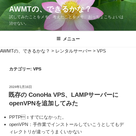
コ
AWMTの、できるかな？
ン
試してみたことをメモ。考えたことをメモ。おっちょこちょいは
テ
治せない。
ン
ツ
メニュー
へ
ス
AWMTの、できるかな？
>
レンタルサーバー
>
VPS
キ
ッ
プ
カテゴリー:
VPS
投
2024年1月16日
稿
既存の ConoHa VPS、LAMPサーバーに
日:
openVPNを追加してみた
PPTP：すでになかった。
openVPN：手作業でインストールしていこうとしてもデ
ィレクトリが違ってうまくいかない