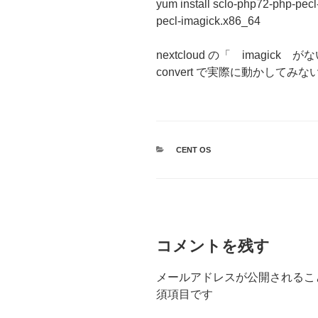
yum install sclo-php72-php-pec
pecl-imagick.x86_64
nextcloud の「 imagi
convert で実際に動かしてみ
カ
CENT OS
テ
ゴ
リ
ー
コメントを残す
メールアドレスが公開されるこ
須項目です