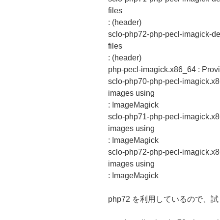
files
: (header)
sclo-php72-php-pecl-imagick-de
files
: (header)
php-pecl-imagick.x86_64 : Provi
sclo-php70-php-pecl-imagick.x8
images using
: ImageMagick
sclo-php71-php-pecl-imagick.x8
images using
: ImageMagick
sclo-php72-php-pecl-imagick.x8
images using
: ImageMagick
php72 を利用しているので、