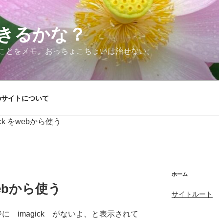
できるかな？
ことをメモ。おっちょこちょいは治せない。
のサイトについて
ick をwebから使う
ホーム
をwebから使う
サイトルート
ージに imagick がないよ、と表示されて