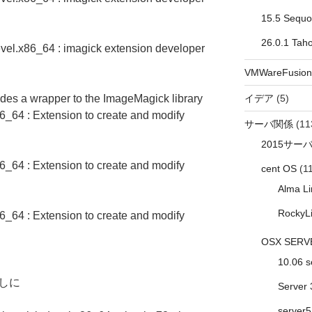
15.5 Sequo
26.0.1 Tah
vel.x86_64 : imagick extension developer
VMWareFusion
イデア
(5)
des a wrapper to the ImageMagick library
6_64 : Extension to create and modify
サーバ関係
(11
2015サー
6_64 : Extension to create and modify
cent OS
(11
Alma Li
RockyL
6_64 : Extension to create and modify
OSX SERV
10.06 s
試しに
Server 
server5