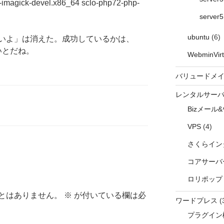
l-imagick-devel.x86_64 sclo-php72-php-
server5
ubuntu
(6)
ck がないよ」は消えた。成功しているかは、
ないとだね。
WebminVirt
バリュードメ
レンタルサー
Bizメール
VPS
(4)
さくらイン
コアサーバ
ロリポップ
とはありません。
※
が付いている欄は必
ワードプレス
(
プラグイン