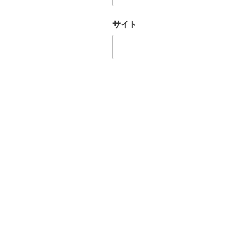
サイト
投
稿
ナ
ビ
ゲ