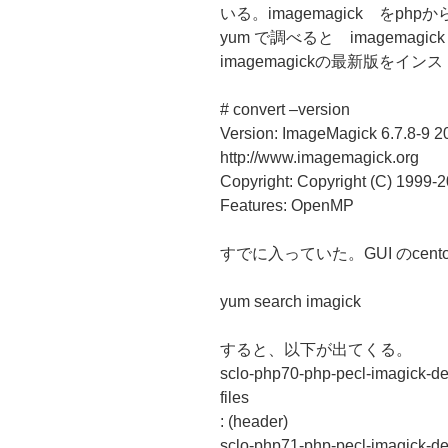
いる。imagemagick をphp
yum で調べると imagemag
imagemagickの最新版を
# convert –version
Version: ImageMagick 6.7.8-9 
http://www.imagemagick.org
Copyright: Copyright (C) 1999
Features: OpenMP
すでに入っていた。GUI のcen
yum search imagick
すると、以下が出てくる。
sclo-php70-php-pecl-imagick-de
files
: (header)
sclo-php71-php-pecl-imagick-de