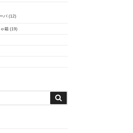
ーバ
(12)
ちゃ箱
(19)
検
索