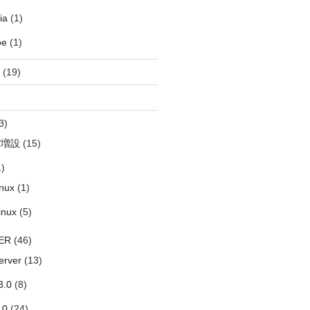
ia
(1)
oe
(1)
(19)
3)
バ増設
(15)
)
nux
(1)
inux
(5)
ER
(46)
erver
(13)
3.0
(8)
.0
(24)