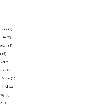
ricks
(7)
mite
(2)
pitan
(9)
a
(6)
Sierra
(2)
ina
(12)
r Apple
(1)
 intel
(1)
rey
(4)
ma
(1)