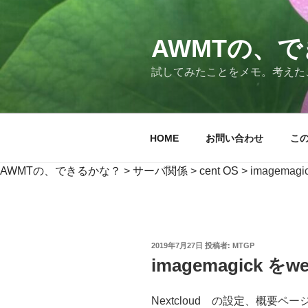
コ
ン
テ
AWMTの、
ン
試してみたことをメモ。考えた
ツ
へ
ス
キ
HOME
お問い合わせ
こ
ッ
プ
AWMTの、できるかな？
>
サーバ関係
>
cent OS
>
imagemag
投
2019年7月27日
投稿者:
MTGP
稿
imagemagick 
日:
Nextcloud の設定、概要ペ