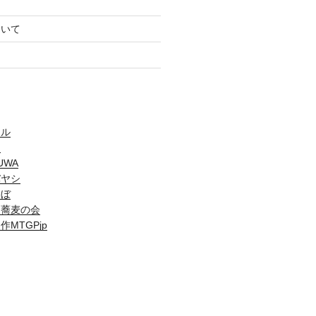
ついて
ソル
ア
UWA
バヤシ
くぼ
ち蕎麦の会
MTGPjp