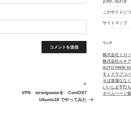
お問い合わせ
このサイトに
サイトマップ
リンク
株式会社ミカ
株式会社ルキ
AUTO PARK K
モトクラブコ
そば道場なな
次
次
いいじま手打
の
VPN strongswanを CentOS7
ホームページ製作
投
Ubuntu18 でやってみた
稿